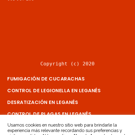
Copyright (c) 2020
FUMIGACIÓN DE CUCARACHAS
CONTROL DE LEGIONELLA EN LEGANÉS
DESRATIZACIÓN EN LEGANÉS
CONTROL DE PLAGAS EN LEGANÉS
ELIMINAR CHINCHES EN MADRID SUR
Usamos cookies en nuestro sitio web para brindarle la
experiencia más relevante recordando sus preferencias y