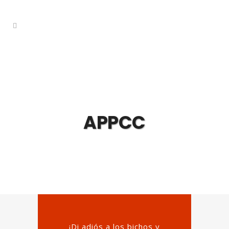
APPCC
¡Di adiós a los bichos y