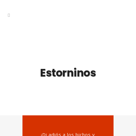
Estorninos
¡Di adiós a los bichos y