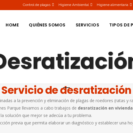
Control de plagas
Higiene Ambiental
Higiene alimentaria
HOME
QUIÉNES SOMOS
SERVICIOS
TIPOS DE 
Desratizació
CUCARAC
HORMIGA
CHINCHES
MOSQUIT
Servicio de desratización
AVISPAS
inadas a la prevención y eliminación de plagas de roedores (ratas y
RATAS
ones Parque llevamos a cabo trabajos de
desratización en viviend
la solución que mejor se adecúa a tu problema.
TERMITAS
ión previa que permita elaborar un diagnóstico y establecer una hoja
RATONES