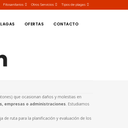
Fitosanitarios
Otros Servicios
Tipos de plagas
PLAGAS
OFERTAS
CONTACTO
n
HAS
S
 DE LA CAMA
OS
 ratones) que ocasionan daños y molestias en
as, empresas o administraciones
. Estudiamos
 de ruta para la planificación y evaluación de los