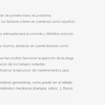
lizar de primera mano el problema.
 y los factores a tener en cuenta así como aquellos
 adecuada para la correcta y definitiva solución
AGOS
e los mismos, teniendo en cuenta factores como
E LA MADERA
ue han podido favorecer la aparición de la plaga
ción de los trabajos restantes.
AS
ificamos la ejecución de mantenimientos para
NOS
roedores (preventiva), como puede ser el sellado
S ARGENTINAS
tes métodos: mecánicos (trampas, cebos…), físicos