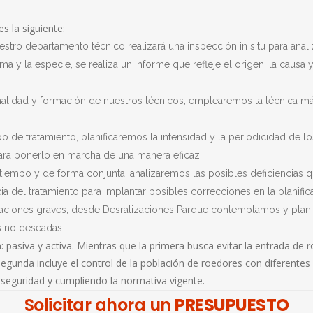
URRACAS
 la siguiente:
PULGAS
stro departamento técnico realizará una inspección in situ para ana
ma y la especie, se realiza un informe que refleje el origen, la causa
PIOJOS
PALOMAS
onalidad y formación de nuestros técnicos, emplearemos la técnica más
MURCIÉL
tipo de tratamiento, planificaremos la intensidad y la periodicidad d
HONGOS D
 para ponerlo en marcha de una manera eficaz.
tiempo y de forma conjunta, analizaremos las posibles deficiencias q
GAVIOTAS
a del tratamiento para implantar posibles correcciones en la planifica
GARRAPAT
festaciones graves, desde Desratizaciones Parque contemplamos y plan
s no deseadas.
ESTORNI
: pasiva y activa. Mientras que la primera busca evitar la entrada de 
COTORRA
, la segunda incluye el control de la población de roedores con diferen
 seguridad y cumpliendo la normativa vigente.
CARCOMA
Solicitar ahora un
PRESUPUESTO
ARAÑAS