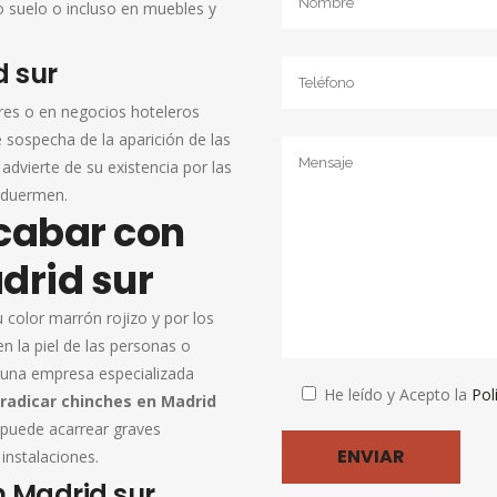
o suelo o incluso en muebles y
URRACAS
d sur
PULGAS
res o en negocios hoteleros
PIOJOS
e sospecha de la aparición de las
PALOMAS
dvierte de su existencia por las
 duermen.
MURCIÉL
acabar con
HONGOS D
drid sur
GAVIOTAS
u color marrón rojizo y por los
GARRAPAT
 la piel de las personas o
ESTORNI
 una empresa especializada
He leído y Acepto la
Pol
radicar chinches en Madrid
COTORRA
 puede acarrear graves
CARCOMA
instalaciones.
n Madrid sur
ARAÑAS