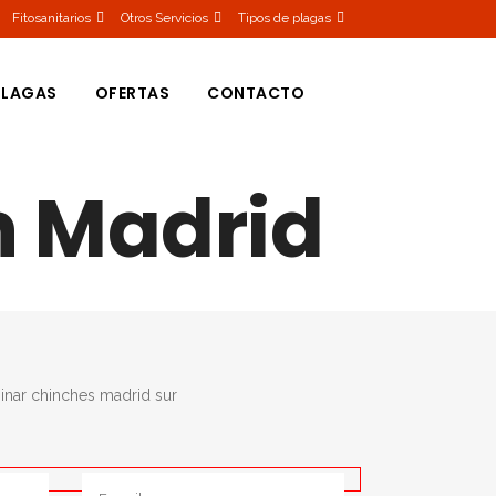
Fitosanitarios
Otros Servicios
Tipos de plagas
PLAGAS
OFERTAS
CONTACTO
n Madrid
HAS
S
 DE LA CAMA
OS