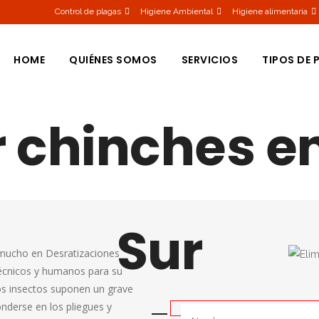
Control de plagas
Higiene Ambiental
Higiene alimentaria
HOME
QUIÉNES SOMOS
SERVICIOS
TIPOS DE 
r chinches e
CUCARAC
HORMIGA
CHINCHES
MOSQUIT
Sur
AVISPAS
ucho en Desratizaciones
RATAS
écnicos y humanos para su
TERMITAS
zos insectos suponen un grave
onderse en los pliegues y
RATONES