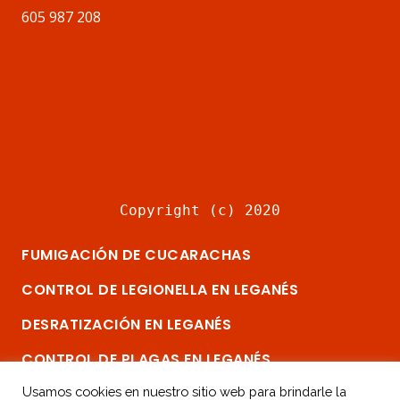
605 987 208
Copyright (c) 2020
FUMIGACIÓN DE CUCARACHAS
CONTROL DE LEGIONELLA EN LEGANÉS
DESRATIZACIÓN EN LEGANÉS
CONTROL DE PLAGAS EN LEGANÉS
ELIMINAR CHINCHES EN MADRID SUR
Usamos cookies en nuestro sitio web para brindarle la